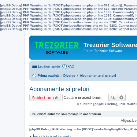
[phpBB Debug] PHP Warning
: in file
[ROOT]/phpbb/session.php
on line
561
:
sizeof(): Parame
[phpBB Debug] PHP Warning
: in file
[ROOT]/phpbb/session.php
on line
617
:
sizeof(): Parame
[phpBB Debug] PHP Warning
: in file
[ROOT]/phpbb/session.php
on line
1065
:
Cannot modify h
[phpBB Debug] PHP Warning
: in file
[ROOT]/phpbb/session.php
on line
1065
:
Cannot modify h
[phpBB Debug] PHP Warning
: in file
[ROOT]/phpbb/session.php
on line
1065
:
Cannot modify h
[phpBB Debug] PHP Warning
: in file
[ROOT]/includes/functions.php
on line
5282
:
Cannot modif
[phpBB Debug] PHP Warning
: in file
[ROOT]/includes/functions.php
on line
5282
:
Cannot modif
[phpBB Debug] PHP Warning
: in file
[ROOT]/includes/functions.php
on line
5282
:
Cannot modif
Trezorier Softwar
Forum Trezorier Software
Legături rapide
FAQ
Prima pagină
Diverse
Abonamente si preturi
Abonamente si preturi
Subiect nou
0 subiecte
[phpBB Debug] PHP Warni
Nu există subiecte sau mesaje în acest forum.
Afişează su
[phpBB Debug] PHP Warning
: in file
[ROOT]/vendor/twig/twig/lib/Twig/Ex
Înapoi la indexul forumului