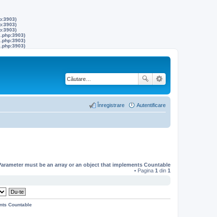
p:3903)
p:3903)
p:3903)
s.php:3903)
s.php:3903)
s.php:3903)
Înregistrare
Autentificare
Parameter must be an array or an object that implements Countable
• Pagina
1
din
1
ents Countable