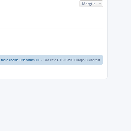
Mergi la
 toate cookie-urile forumului
Ora este UTC+03:00 Europe/Bucharest