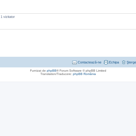
1 vizitator
Contactează-ne
Echipa
Şterge
Furnizat de
phpBB
® Forum Software © phpBB Limited
Translation/Traducere:
phpBB România