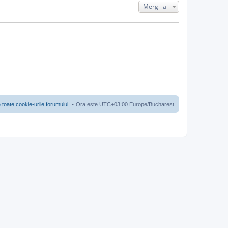
Mergi la
 toate cookie-urile forumului
Ora este UTC+03:00 Europe/Bucharest