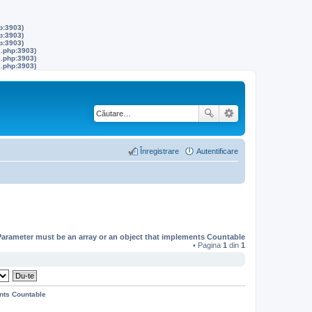
p:3903)
p:3903)
p:3903)
s.php:3903)
s.php:3903)
s.php:3903)
Înregistrare
Autentificare
Parameter must be an array or an object that implements Countable
• Pagina
1
din
1
ents Countable