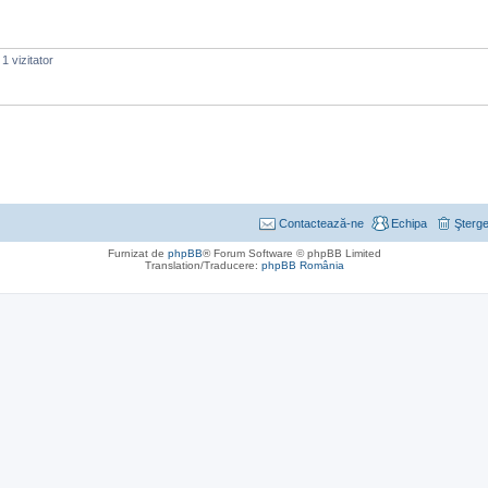
1 vizitator
Contactează-ne
Echipa
Şterge
Furnizat de
phpBB
® Forum Software © phpBB Limited
Translation/Traducere:
phpBB România