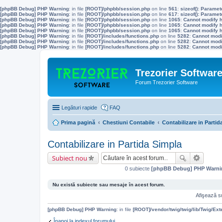
[phpBB Debug] PHP Warning
: in file
[ROOT]/phpbb/session.php
on line
561
:
sizeof(): Parame
[phpBB Debug] PHP Warning
: in file
[ROOT]/phpbb/session.php
on line
617
:
sizeof(): Parame
[phpBB Debug] PHP Warning
: in file
[ROOT]/phpbb/session.php
on line
1065
:
Cannot modify h
[phpBB Debug] PHP Warning
: in file
[ROOT]/phpbb/session.php
on line
1065
:
Cannot modify h
[phpBB Debug] PHP Warning
: in file
[ROOT]/phpbb/session.php
on line
1065
:
Cannot modify h
[phpBB Debug] PHP Warning
: in file
[ROOT]/includes/functions.php
on line
5282
:
Cannot modif
[phpBB Debug] PHP Warning
: in file
[ROOT]/includes/functions.php
on line
5282
:
Cannot modif
[phpBB Debug] PHP Warning
: in file
[ROOT]/includes/functions.php
on line
5282
:
Cannot modif
Trezorier Softwar
Forum Trezorier Software
Legături rapide
FAQ
Prima pagină
Chestiuni Contabile
Contabilizare in Partid
Contabilizare in Partida Simpla
Subiect nou
0 subiecte
[phpBB Debug] PHP Warni
Nu există subiecte sau mesaje în acest forum.
Afişează su
[phpBB Debug] PHP Warning
: in file
[ROOT]/vendor/twig/twig/lib/Twig/Ex
Înapoi la indexul forumului