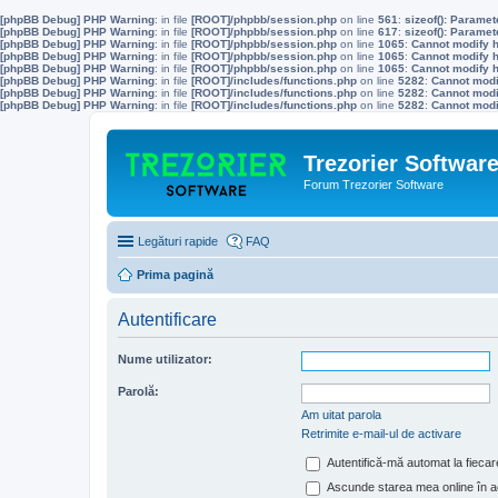
[phpBB Debug] PHP Warning
: in file
[ROOT]/phpbb/session.php
on line
561
:
sizeof(): Parame
[phpBB Debug] PHP Warning
: in file
[ROOT]/phpbb/session.php
on line
617
:
sizeof(): Parame
[phpBB Debug] PHP Warning
: in file
[ROOT]/phpbb/session.php
on line
1065
:
Cannot modify h
[phpBB Debug] PHP Warning
: in file
[ROOT]/phpbb/session.php
on line
1065
:
Cannot modify h
[phpBB Debug] PHP Warning
: in file
[ROOT]/phpbb/session.php
on line
1065
:
Cannot modify h
[phpBB Debug] PHP Warning
: in file
[ROOT]/includes/functions.php
on line
5282
:
Cannot modif
[phpBB Debug] PHP Warning
: in file
[ROOT]/includes/functions.php
on line
5282
:
Cannot modif
[phpBB Debug] PHP Warning
: in file
[ROOT]/includes/functions.php
on line
5282
:
Cannot modif
Trezorier Softwar
Forum Trezorier Software
Legături rapide
FAQ
Prima pagină
Autentificare
Nume utilizator:
Parolă:
Am uitat parola
Retrimite e-mail-ul de activare
Autentifică-mă automat la fiecare
Ascunde starea mea online în a