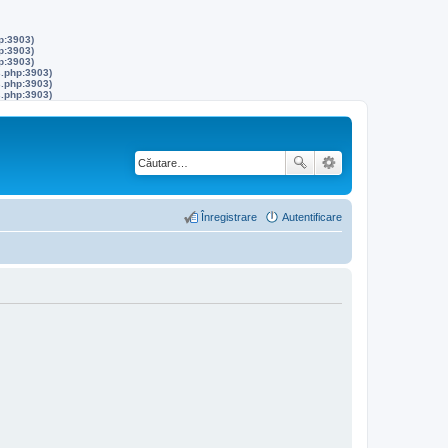
p:3903)
p:3903)
p:3903)
s.php:3903)
s.php:3903)
s.php:3903)
Înregistrare
Autentificare