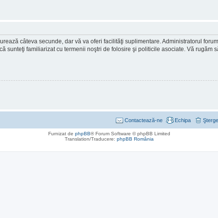
ea durează câteva secunde, dar vă va oferi facilităţi suplimentare. Administratorul 
ă că sunteţi familiarizat cu termenii noştri de folosire şi politicile asociate. Vă rugăm 
Contactează-ne
Echipa
Şterge
Furnizat de
phpBB
® Forum Software © phpBB Limited
Translation/Traducere:
phpBB România