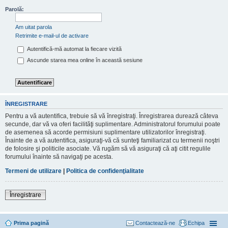
Parolă:
Am uitat parola
Retrimite e-mail-ul de activare
Autentifică-mă automat la fiecare vizită
Ascunde starea mea online în această sesiune
ÎNREGISTRARE
Pentru a vă autentifica, trebuie să vă înregistraţi. Înregistrarea durează câteva
secunde, dar vă va oferi facilităţi suplimentare. Administratorul forumului poate
de asemenea să acorde permisiuni suplimentare utilizatorilor înregistraţi.
Înainte de a vă autentifica, asiguraţi-vă că sunteţi familiarizat cu termenii noştri
de folosire şi politicile asociate. Vă rugăm să vă asiguraţi că aţi citit regulile
forumului înainte să navigaţi pe acesta.
Termeni de utilizare
|
Politica de confidenţialitate
Înregistrare
Prima pagină
Contactează-ne
Echipa