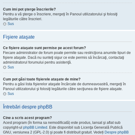
Cum imi pot şterge înscrierile?
Pentru a vă şterge o înscriere, mergeţi în Panoul utilizatorului şi folosiţi
legăturile către înscrieri.
Sus
Fişiere ataşate
Ce fişiere ataşate sunt permise pe acest forum?
Fiecare administrator de forum poate permite sau restricţiona anumite tipuri de
fişiere ataşate. Dacă nu sunteţi sigur ce este permis sâ încărcaţi, contactaţi
administratorul forumului pentru asistenţă.
Sus
Cum pot găsi toate fişierele ataşate de mine?
Pentru a găsi lista fişierelor ataşate încărcate de dumneavoastră, mergeţi în
Panoul utilizatorului şi folosiţi legăturile către secţiunea de fişiere ataşate.
Sus
Întrebări despre phpBB
Cine a scris acest program?
Acest program (în forma sa nemodificată) este produs, lansat şi aflat sub
copyright-ul
phpBB Limited
. Este disponibil sub Licenţa Generală Publică
GNU, versiunea 2 (GPL-2.0) şi poate fi distribuit gratuit. Vedeți
Despre phpBB