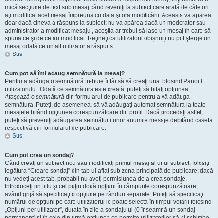
mică secţiune de text sub mesaj când reveniţi la subiect care arată de câte ori
aţi modificat acel mesaj împreună cu data şi ora modificării. Aceasta va apărea
doar dacă cineva a răspuns la subiect; nu va apărea dacă un moderator sau
administrator a modificat mesajul, aceştia ar trebui să lase un mesaj în care să
spună ce şi de ce au modificat. Reţineţi că utilizatorii obișnuiți nu pot şterge un
mesaj odată ce un alt utilizator a răspuns.
Sus
Cum pot să îmi adaug semnătură la mesaj?
Pentru a adăuga o semnătură trebuie întâi să vă creaţi una folosind Panoul
utilizatorului. Odată ce semnătura este creată, puteţi să bifaţi opţiunea
Ataşează o semnătură
din formularul de publicare pentru a vă adăuga
semnătura. Puteţi, de asemenea, să vă adăugaţi automat semnătura la toate
mesajele bifând opţiunea corespunzătoare din profil. Dacă procedaţi astfel,
puteţi să preveniţi adăugarea semnăturii unor anumite mesaje debifând caseta
respectivă din formularul de publicare.
Sus
Cum pot crea un sondaj?
Când creaţi un subiect nou sau modificaţi primul mesaj al unui subiect, folosiți
legătura “Creare sondaj” din tab-ul aflat sub zona principală de publicare; dacă
nu vedeţi acest tab, probabil nu aveţi permisiunea de a crea sondaje.
Introduceţi un titlu şi cel puţin două opţiuni în câmpurile corespunzătoare,
având grijă să specificaţi o opţiune pe rânduri separate. Puteţi să specificaţi
numărul de opţiuni pe care utilizatorul le poate selecta în timpul votării folosind
„Opţiuni per utilizator”, durata în zile a sondajului (0 înseamnă un sondaj
permanent) şi în cele din urmă opţiunea ce permite utilizatorilor să-şi schimbe