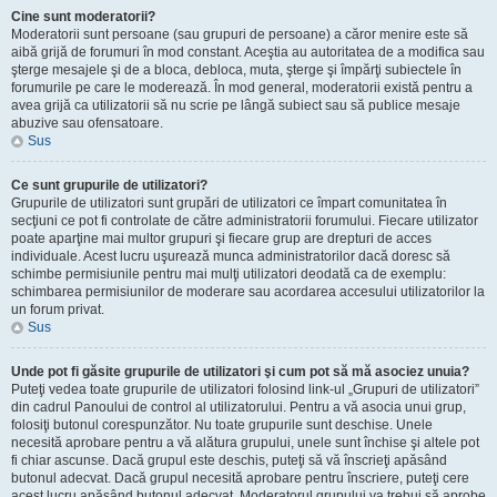
Cine sunt moderatorii?
Moderatorii sunt persoane (sau grupuri de persoane) a căror menire este să
aibă grijă de forumuri în mod constant. Aceştia au autoritatea de a modifica sau
şterge mesajele şi de a bloca, debloca, muta, şterge şi împărţi subiectele în
forumurile pe care le moderează. În mod general, moderatorii există pentru a
avea grijă ca utilizatorii să nu scrie pe lângă subiect sau să publice mesaje
abuzive sau ofensatoare.
Sus
Ce sunt grupurile de utilizatori?
Grupurile de utilizatori sunt grupări de utilizatori ce împart comunitatea în
secţiuni ce pot fi controlate de către administratorii forumului. Fiecare utilizator
poate aparţine mai multor grupuri şi fiecare grup are drepturi de acces
individuale. Acest lucru uşurează munca administratorilor dacă doresc să
schimbe permisiunile pentru mai mulţi utilizatori deodată ca de exemplu:
schimbarea permisiunilor de moderare sau acordarea accesului utilizatorilor la
un forum privat.
Sus
Unde pot fi găsite grupurile de utilizatori şi cum pot să mă asociez unuia?
Puteţi vedea toate grupurile de utilizatori folosind link-ul „Grupuri de utilizatori”
din cadrul Panoului de control al utilizatorului. Pentru a vă asocia unui grup,
folosiţi butonul corespunzător. Nu toate grupurile sunt deschise. Unele
necesită aprobare pentru a vă alătura grupului, unele sunt închise şi altele pot
fi chiar ascunse. Dacă grupul este deschis, puteţi să vă înscrieţi apăsând
butonul adecvat. Dacă grupul necesită aprobare pentru înscriere, puteţi cere
acest lucru apăsând butonul adecvat. Moderatorul grupului va trebui să aprobe