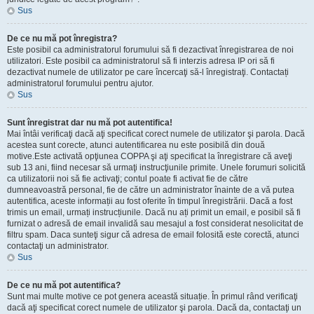
Sus
De ce nu mă pot înregistra?
Este posibil ca administratorul forumului să fi dezactivat înregistrarea de noi
utilizatori. Este posibil ca administratorul să fi interzis adresa IP ori să fi
dezactivat numele de utilizator pe care încercaţi să-l înregistraţi. Contactați
administratorul forumului pentru ajutor.
Sus
Sunt înregistrat dar nu mă pot autentifica!
Mai întâi verificaţi dacă aţi specificat corect numele de utilizator şi parola. Dacă
acestea sunt corecte, atunci autentificarea nu este posibilă din două
motive.Este activată opţiunea COPPA şi aţi specificat la înregistrare că aveţi
sub 13 ani, fiind necesar să urmaţi instrucţiunile primite. Unele forumuri solicită
ca utilizatorii noi să fie activaţi; contul poate fi activat fie de către
dumneavoastră personal, fie de către un administrator înainte de a vă putea
autentifica, aceste informații au fost oferite în timpul înregistrării. Dacă a fost
trimis un email, urmați instrucțiunile. Dacă nu ați primit un email, e posibil să fi
furnizat o adresă de email invalidă sau mesajul a fost considerat nesolicitat de
filtru spam. Daca sunteţi sigur că adresa de email folosită este corectă, atunci
contactaţi un administrator.
Sus
De ce nu mă pot autentifica?
Sunt mai multe motive ce pot genera această situație. În primul rând verificaţi
dacă aţi specificat corect numele de utilizator şi parola. Dacă da, contactaţi un