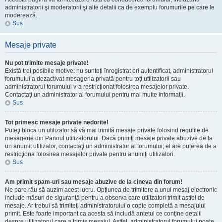
administratorii şi moderatorii şi alte detalii ca de exemplu forumurile pe care le
moderează.
Sus
Mesaje private
Nu pot trimite mesaje private!
Există trei posibile motive: nu sunteţi înregistrat ori autentificat, administratorul
forumului a dezactivat mesageria privată pentru toţi utilizatorii sau
administratorul forumului v-a restricţionat folosirea mesajelor private.
Contactaţi un administrator al forumului pentru mai multe informaţii.
Sus
Tot primesc mesaje private nedorite!
Puteţi bloca un utilizator să vă mai trimită mesaje private folosind regulile de
mesagerie din Panoul utilizatorului. Dacă primiţi mesaje private abuzive de la
un anumit utilizator, contactaţi un administrator al forumului; el are puterea de a
restricţiona folosirea mesajelor private pentru anumiţi utilizatori.
Sus
Am primit spam-uri sau mesaje abuzive de la cineva din forum!
Ne pare rău să auzim acest lucru. Opţiunea de trimitere a unui mesaj electronic
include măsuri de siguranţă pentru a observa care utilizatori trimit astfel de
mesaje. Ar trebui să trimiteţi administratorului o copie completă a mesajului
primit. Este foarte important ca acesta să includă antetul ce conţine detalii
despre utilizatorul care a trimis mesajul. Astfel, administratorul forumului poate