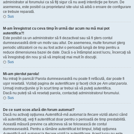
administrator al forumului ca să fiţi sigur că nu aveţi interdicţie pe forum. De
asemenea, este posibil ca proprietarul site-ului să aibă o eroare de configurare
ce trebuie reparată.
Sus
M-am înregistrat cu ceva timp în urmă dar acum nu mă mai pot
autentifica?!
Este posibil ca un administrator să fi dezactivat sau să fi şters contul
dumneavoastră dintr-un motiv sau altul. De asemenea, multe forumuri şterg
periodic utilizatorii ce nu au fost activi o perioadă lungă de timp pentru a
reduce dimensiunea bazei de date. Dacă s-a întâmplat acest lucru, încercaţi să
vă înregistraţi din nou şi să vă implicaţi mai mult în discuţii.
Sus
Mi-am pierdut parola!
Nu intraţi în panică! Parola dumneavoastră nu poate fi refăcută, dar poate fi
uşor resetată. Vizitați pagina de autentificare şi faceți click pe
Am uitat parola
.
Urmaţi instrucţiunile şi în scurt timp ar trebui să vă puteţi autentifica.
Dacă nu puteți să vă resetați parola, contactați administratorul forumului.
Sus
De ce sunt scos afară din forum automat?
Dacă nu activaţi opţiunea
Autentifică-mă automat la fiecare vizită
atunci când
vă autentificaţi, veţi fi autentificat doar pentru o perioadă de timp prestabilită.
Această măsură previne ca altcineva să se folosească de contul
dumneavoastră. Pentru a rămâne autentificat tot timpul, bifaţi opţiunea
Autentifică-mă automat la fiecare vizită
la autentificare. Acest lucru nu este