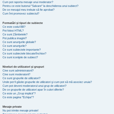
Cum pot raporta mesaje unui moderator?
Pentru ce este butonul "Salvare" la deschiderea unui subiect?
De ce mesajul meu trebuie să fie aprobat?
Cum îmi promovez subiectul?
Formatări şi tipuri de subiecte
Ce este codul BB?
Pot folosi HTML?
Ce sunt Zâmbetele?
Pot publica imagini?
Ce sunt anunţurile globale?
Ce sunt anunţurile?
Ce sunt subiectele importante?
Ce sunt subiectele blocate/închise?
Ce sunt iconiţele de subiect?
Niveluri de utilizatori şi grupuri
Cine sunt administratorii?
Cine sunt moderatorii?
Ce sunt grupurile de utilizatori?
Unde pot fi găsite grupurile de utilizatori şi cum pot să mă asociez unuia?
Cum pot deveni moderatorul unui grup de utilizatori?
De ce grupurile de utilizatori apar în culori diferite?
Ce este un „Grup implicit”?
Ce este pagina "Echipa"?
Mesaje private
Nu pot trimite mesaje private!