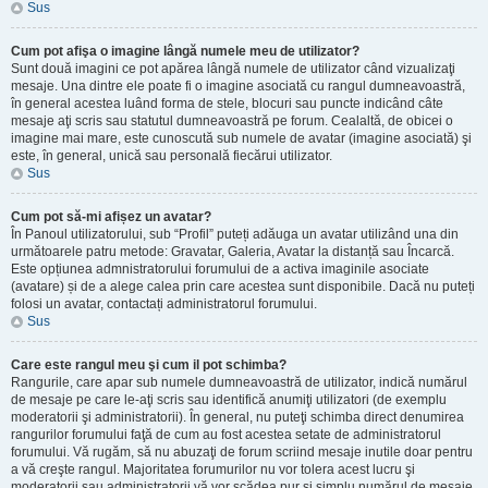
Sus
Cum pot afişa o imagine lângă numele meu de utilizator?
Sunt două imagini ce pot apărea lângă numele de utilizator când vizualizaţi
mesaje. Una dintre ele poate fi o imagine asociată cu rangul dumneavoastră,
în general acestea luând forma de stele, blocuri sau puncte indicând câte
mesaje aţi scris sau statutul dumneavoastră pe forum. Cealaltă, de obicei o
imagine mai mare, este cunoscută sub numele de avatar (imagine asociată) şi
este, în general, unică sau personală fiecărui utilizator.
Sus
Cum pot să-mi afișez un avatar?
În Panoul utilizatorului, sub “Profil” puteți adăuga un avatar utilizând una din
următoarele patru metode: Gravatar, Galeria, Avatar la distanță sau Încarcă.
Este opțiunea admnistratorului forumului de a activa imaginile asociate
(avatare) și de a alege calea prin care acestea sunt disponibile. Dacă nu puteți
folosi un avatar, contactați administratorul forumului.
Sus
Care este rangul meu şi cum il pot schimba?
Rangurile, care apar sub numele dumneavoastră de utilizator, indică numărul
de mesaje pe care le-aţi scris sau identifică anumiţi utilizatori (de exemplu
moderatorii şi administratorii). În general, nu puteţi schimba direct denumirea
rangurilor forumului faţă de cum au fost acestea setate de administratorul
forumului. Vă rugăm, să nu abuzaţi de forum scriind mesaje inutile doar pentru
a vă creşte rangul. Majoritatea forumurilor nu vor tolera acest lucru şi
moderatorii sau administratorii vă vor scădea pur şi simplu numărul de mesaje