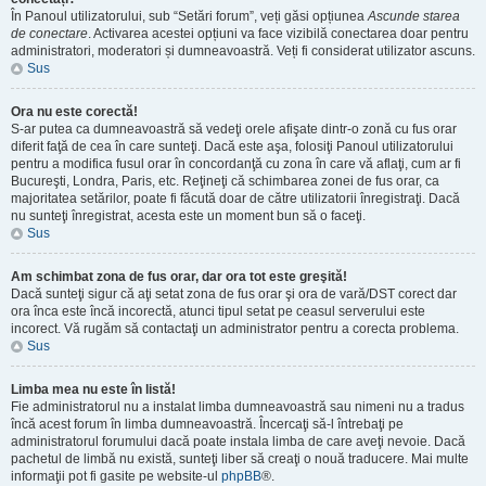
În Panoul utilizatorului, sub “Setări forum”, veți găsi opțiunea
Ascunde starea
de conectare
. Activarea acestei opțiuni va face vizibilă conectarea doar pentru
administratori, moderatori și dumneavoastră. Veți fi considerat utilizator ascuns.
Sus
Ora nu este corectă!
S-ar putea ca dumneavoastră să vedeţi orele afişate dintr-o zonă cu fus orar
diferit faţă de cea în care sunteţi. Dacă este aşa, folosiţi Panoul utilizatorului
pentru a modifica fusul orar în concordanţă cu zona în care vă aflaţi, cum ar fi
Bucureşti, Londra, Paris, etc. Reţineţi că schimbarea zonei de fus orar, ca
majoritatea setărilor, poate fi făcută doar de către utilizatorii înregistraţi. Dacă
nu sunteţi înregistrat, acesta este un moment bun să o faceţi.
Sus
Am schimbat zona de fus orar, dar ora tot este greşită!
Dacă sunteţi sigur că aţi setat zona de fus orar şi ora de vară/DST corect dar
ora înca este încă incorectă, atunci tipul setat pe ceasul serverului este
incorect. Vă rugăm să contactaţi un administrator pentru a corecta problema.
Sus
Limba mea nu este în listă!
Fie administratorul nu a instalat limba dumneavoastră sau nimeni nu a tradus
încă acest forum în limba dumneavoastră. Încercaţi să-l întrebaţi pe
administratorul forumului dacă poate instala limba de care aveţi nevoie. Dacă
pachetul de limbă nu există, sunteţi liber să creaţi o nouă traducere. Mai multe
informaţii pot fi gasite pe website-ul
phpBB
®.