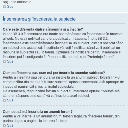
opţiunile adecvate.
Sus
Însemnarea şi înscrierea la subiecte
Care este diferenţa dintre a însemna şi a înscrie?
În phpBB 3.0 însemnarea era foarte asemănătoare cu însemnarea în browser-
ul web. Nu eraţi notificat când era publicat un răspuns. În phpBB 3.1,
însemnarea este asemănătoarea înscrierii la un subiect. Puteți fi notificat când
un subiect este actualizat. Înscriindu-vă, veţi fi notificat când va fi publicat un
răspuns în subiectul sau în forum. Opțiunile de notificare pentru însemnare și
înscriere pot fi configurate în Panoul utilizatorului, sub “Preferințe forum”.
Sus
Cum pot însemna sau cum mă pot înscrie la anumite subiecte?
Pentru a însemna sau pentru a vă înscrie la un anumit subiect, folosiţi link-ul
corspunzător din meniul "Utilitare subiect", aplasat convenabil atât aproape de
începutul paginii cât și jos la finalul subiectului.
De asemenea, răspunzând într-un subiect cu marcarea opțiunii “Anunță-mă
când un răspuns este scris” vă va înscrie la acel subiect.
Sus
Cum pot să mă înscriu la un anumit forum?
Pentru a vă înscrie la un anumit forum, folosiți legătura “Înscriere forum”, din
partea de jos a paginii, la intrarea în forum.
Sus