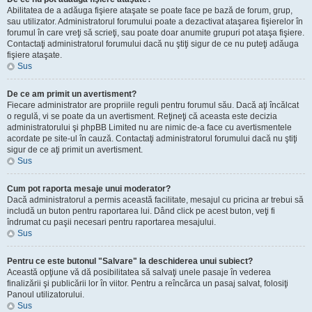
Abilitatea de a adăuga fişiere ataşate se poate face pe bază de forum, grup,
sau utilizator. Administratorul forumului poate a dezactivat ataşarea fişierelor în
forumul în care vreţi să scrieţi, sau poate doar anumite grupuri pot ataşa fişiere.
Contactaţi administratorul forumului dacă nu ştiţi sigur de ce nu puteţi adăuga
fişiere ataşate.
Sus
De ce am primit un avertisment?
Fiecare administrator are propriile reguli pentru forumul său. Dacă aţi încălcat
o regulă, vi se poate da un avertisment. Reţineţi că aceasta este decizia
administratorului şi phpBB Limited nu are nimic de-a face cu avertismentele
acordate pe site-ul în cauză. Contactaţi administratorul forumului dacă nu ştiţi
sigur de ce aţi primit un avertisment.
Sus
Cum pot raporta mesaje unui moderator?
Dacă administratorul a permis această facilitate, mesajul cu pricina ar trebui să
includă un buton pentru raportarea lui. Dând click pe acest buton, veţi fi
îndrumat cu paşii necesari pentru raportarea mesajului.
Sus
Pentru ce este butonul "Salvare" la deschiderea unui subiect?
Această opţiune vă dă posibilitatea să salvaţi unele pasaje în vederea
finalizării şi publicării lor în viitor. Pentru a reîncărca un pasaj salvat, folosiţi
Panoul utilizatorului.
Sus