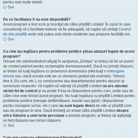
pentru mai multe detalii.
Sus
De ce facilitatea X nu este disponibilă?
Acest program a fost scris şi licenţiat de către phpBB Limited. În cazul în care
consideraţi că o facilitate trebuie să fie adaugată, vă rugăm să vizitaţi
Centrul
de idei phpBB
unde veți putea vota ideile existente sau propune facilități noi.
Sus
Cu cine iau legătura pentru probleme juridice şi/sau abuzuri legate de acest
program?
Oricare din administratorii afişaţi în secţiunea „Echipa” ar trebui să fie un punct
de contact potrivit pentru reclamaţiile dumneavoastră. Dacă nu primiţi răspuns,
ar trebui să luaţi legătura cu posesorul domeniului (efectuaţi o
interogare
whois
) sau, dacă acesta este pe un domeniu gratuit (de exemplu: Yahoo!,
free.fr, f2s.com, etc.), cu conducerea sau departamentul pentru abuzuri al
serviciului respectiv. Vă rugăm să reţineţi că phpBB Limited
nu are absolut
niciun fel de control
şi nu poate fi tras la răspundere pentru cum, unde sau de
către cine este folosit acest program. Nu luaţi legătura cu phpBB Limited pentru
probleme juridice (mesaje defăimătoare, insulte sau jigniri, răspunderea
pentru mesajele scrise, etc.) care
nu sunt legate direct
de site-ul phpBB.com
sau de program în sine. Dacă trimiteţi un email către phpBB Limited
despre
orice folosire a unei terţe persoane
a acestui program, ar trebui să aşteptaţi
un terţ răspuns sau niciun răspuns.
Sus
Cum pot contacta administratorul forumului?