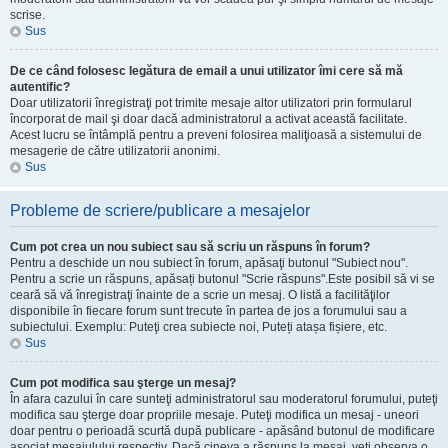
scrise.
Sus
De ce când folosesc legătura de email a unui utilizator îmi cere să mă
autentific?
Doar utilizatorii înregistraţi pot trimite mesaje altor utilizatori prin formularul
încorporat de mail şi doar dacă administratorul a activat această facilitate.
Acest lucru se întâmplă pentru a preveni folosirea maliţioasă a sistemului de
mesagerie de către utilizatorii anonimi.
Sus
Probleme de scriere/publicare a mesajelor
Cum pot crea un nou subiect sau să scriu un răspuns în forum?
Pentru a deschide un nou subiect în forum, apăsaţi butonul "Subiect nou".
Pentru a scrie un răspuns, apăsați butonul "Scrie răspuns".Este posibil să vi se
ceară să vă înregistraţi înainte de a scrie un mesaj. O listă a facilităţilor
disponibile în fiecare forum sunt trecute în partea de jos a forumului sau a
subiectului. Exemplu: Puteţi crea subiecte noi, Puteți atașa fișiere, etc.
Sus
Cum pot modifica sau şterge un mesaj?
În afara cazului în care sunteţi administratorul sau moderatorul forumului, puteţi
modifica sau şterge doar propriile mesaje. Puteţi modifica un mesaj - uneori
doar pentru o perioadă scurtă după publicare - apăsând butonul de modificare
asociat mesajulului respectiv. Dacă cineva a răspuns la mesaj, veţi observa o