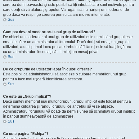
cererea dumneavoastră şi este posibil să fiţi întrebat care sunt motivele pentru
care doriţi să vă alăturaţi grupului. Vă rugăm să nu hărţuiţi un moderator de
grup dacă vă respinge cererea pentru că are motive întemeiate.
Sus
Cum pot deveni moderatorul unui grup de utilizatori?
De obicei un moderator al unui grup de utilizatori este numit când grupul este
creat de către un administrator al forumului. Dacă doriţi să creaţi un grup de
utilizatori, atunci primul lucru pe care trebuie să îl faceţi este să luaţi legătura
cu un administrator; încercaţi să-i trimiteţi un mesaj privat.
Sus
De ce grupurile de utilizatori apar în culori diferite?
Este posibil ca administratorul să asocieze o culoare membrilor unui grup
pentru a face mai uşoară identificarea acestora.
Sus
Ce este un „Grup implicit”?
Dacă sunteţi membrul mai multor grupuri, grupul implicit este folosit pentru a
determina culoarea şi rangul grupului ce ar trebui să vi se afişeze.
Administratorul forumului vă poate da permisiunea să schimbaţi grupul implicit
în panoul dumneavoastră de administrare.
Sus
Ce este pagina "Echipa"?
Această pagină vă furnizează o listă cu conducerea forumului, incluzând