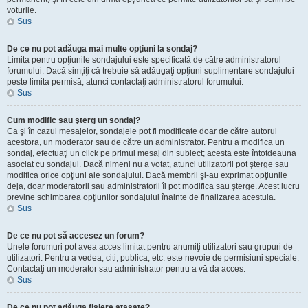
voturile.
Sus
De ce nu pot adăuga mai multe opţiuni la sondaj?
Limita pentru opţiunile sondajului este specificată de către administratorul
forumului. Dacă simțiţi că trebuie să adăugaţi opţiuni suplimentare sondajului
peste limita permisă, atunci contactaţi administratorul forumului.
Sus
Cum modific sau şterg un sondaj?
Ca şi în cazul mesajelor, sondajele pot fi modificate doar de către autorul
acestora, un moderator sau de către un administrator. Pentru a modifica un
sondaj, efectuaţi un click pe primul mesaj din subiect; acesta este întotdeauna
asociat cu sondajul. Dacă nimeni nu a votat, atunci utilizatorii pot şterge sau
modifica orice opţiuni ale sondajului. Dacă membrii şi-au exprimat opţiunile
deja, doar moderatorii sau administratorii îl pot modifica sau şterge. Acest lucru
previne schimbarea opţiunilor sondajului înainte de finalizarea acestuia.
Sus
De ce nu pot să accesez un forum?
Unele forumuri pot avea acces limitat pentru anumiţi utilizatori sau grupuri de
utilizatori. Pentru a vedea, citi, publica, etc. este nevoie de permisiuni speciale.
Contactaţi un moderator sau administrator pentru a vă da acces.
Sus
De ce nu pot adăuga fişiere ataşate?