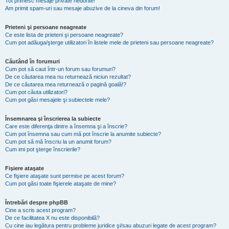
Tot primesc mesaje private nedorite!
Am primit spam-uri sau mesaje abuzive de la cineva din forum!
Prieteni şi persoane neagreate
Ce este lista de prieteni şi persoane neagreate?
Cum pot adăuga/şterge utilizatori în listele mele de prieteni sau persoane neagreate?
Căutând în forumuri
Cum pot să caut într-un forum sau forumuri?
De ce căutarea mea nu returnează niciun rezultat?
De ce căutarea mea returnează o pagină goală!?
Cum pot căuta utilizatori?
Cum pot găsi mesajele şi subiectele mele?
Însemnarea şi înscrierea la subiecte
Care este diferenţa dintre a însemna şi a înscrie?
Cum pot însemna sau cum mă pot înscrie la anumite subiecte?
Cum pot să mă înscriu la un anumit forum?
Cum imi pot şterge înscrierile?
Fişiere ataşate
Ce fişiere ataşate sunt permise pe acest forum?
Cum pot găsi toate fişierele ataşate de mine?
Întrebări despre phpBB
Cine a scris acest program?
De ce facilitatea X nu este disponibilă?
Cu cine iau legătura pentru probleme juridice şi/sau abuzuri legate de acest program?