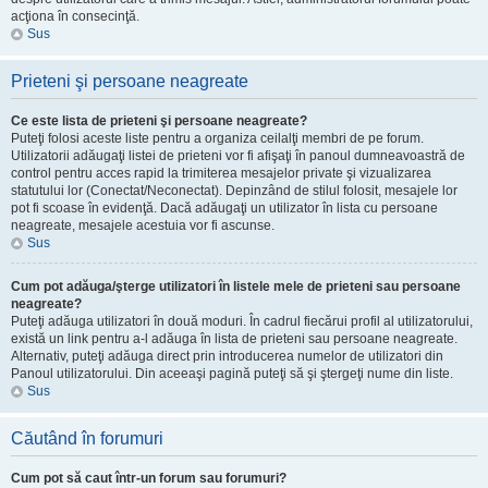
acţiona în consecinţă.
Sus
Prieteni şi persoane neagreate
Ce este lista de prieteni şi persoane neagreate?
Puteţi folosi aceste liste pentru a organiza ceilalţi membri de pe forum.
Utilizatorii adăugaţi listei de prieteni vor fi afişaţi în panoul dumneavoastră de
control pentru acces rapid la trimiterea mesajelor private şi vizualizarea
statutului lor (Conectat/Neconectat). Depinzând de stilul folosit, mesajele lor
pot fi scoase în evidenţă. Dacă adăugaţi un utilizator în lista cu persoane
neagreate, mesajele acestuia vor fi ascunse.
Sus
Cum pot adăuga/şterge utilizatori în listele mele de prieteni sau persoane
neagreate?
Puteţi adăuga utilizatori în două moduri. În cadrul fiecărui profil al utilizatorului,
există un link pentru a-l adăuga în lista de prieteni sau persoane neagreate.
Alternativ, puteţi adăuga direct prin introducerea numelor de utilizatori din
Panoul utilizatorului. Din aceeaşi pagină puteţi să şi ştergeţi nume din liste.
Sus
Căutând în forumuri
Cum pot să caut într-un forum sau forumuri?