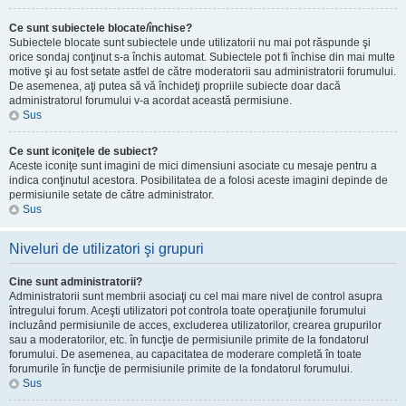
Ce sunt subiectele blocate/închise?
Subiectele blocate sunt subiectele unde utilizatorii nu mai pot răspunde şi
orice sondaj conţinut s-a închis automat. Subiectele pot fi închise din mai multe
motive şi au fost setate astfel de către moderatorii sau administratorii forumului.
De asemenea, aţi putea să vă închideţi propriile subiecte doar dacă
administratorul forumului v-a acordat această permisiune.
Sus
Ce sunt iconiţele de subiect?
Aceste iconiţe sunt imagini de mici dimensiuni asociate cu mesaje pentru a
indica conţinutul acestora. Posibilitatea de a folosi aceste imagini depinde de
permisiunile setate de către administrator.
Sus
Niveluri de utilizatori şi grupuri
Cine sunt administratorii?
Administratorii sunt membrii asociaţi cu cel mai mare nivel de control asupra
întregului forum. Aceşti utilizatori pot controla toate operaţiunile forumului
incluzând permisiunile de acces, excluderea utilizatorilor, crearea grupurilor
sau a moderatorilor, etc. în funcţie de permisiunile primite de la fondatorul
forumului. De asemenea, au capacitatea de moderare completă în toate
forumurile în funcţie de permisiunile primite de la fondatorul forumului.
Sus