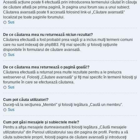
Această acțiune poate fi efectuată prin introducerea termenului căutat în căsuţa
de căutare aflată pe prima pagină, în pagina unui forum sau a unui subiect.
Căutarea avansată poate fi accesată folosind link-ul „Căutare avansată”
localizat pe toate paginile forumului.
Sus
De ce căutarea mea nu returnează niciun rezultat?
Căutarea efectuată a fost probabil prea vagă şi a inclus mulţi termeni comuni
care nu sunt indexaţi de phpBB3. Fiţi mai specific şi folosiţi opţiunile
disponibile în formularul de căutare avansată.
Sus
De ce căutarea mea returnează o pagină goală!?
Căutarea efectuată a returnat prea multe rezultate pentru a le prelucra
webserver-ul. Folosiţi „Căutare avansată” şi fiţi mai specific în termenii folosiţi şi
forumurile în care se efectuează căutarea.
Sus
Cum pot căuta utilizatori?
Duceţi-vă la secţiunea „Membri” şi folosiţi legătura „Caută un membru”.
Sus
Cum pot găsi mesajele şi subiectele mele?
Pentru a afişa mesajele dumneavoastră folosiţi legătura „Căută mesajele
utilizatorului” din Panoul utilizatorului sau din pagina de profil. Pentru a vă
căuta subiectele proprii, folosiţi pagina de căutare avansată şi introduceţi