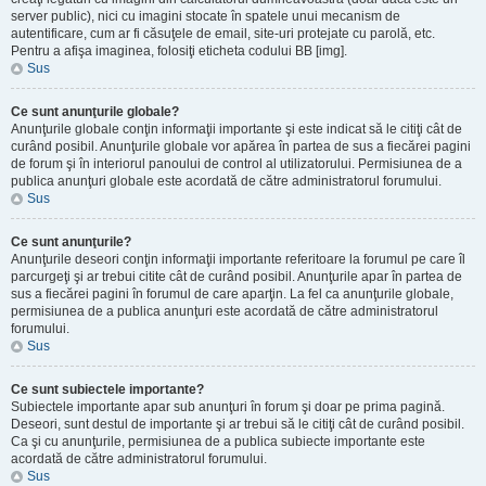
server public), nici cu imagini stocate în spatele unui mecanism de
autentificare, cum ar fi căsuţele de email, site-uri protejate cu parolă, etc.
Pentru a afişa imaginea, folosiţi eticheta codului BB [img].
Sus
Ce sunt anunţurile globale?
Anunţurile globale conţin informaţii importante şi este indicat să le citiţi cât de
curând posibil. Anunţurile globale vor apărea în partea de sus a fiecărei pagini
de forum şi în interiorul panoului de control al utilizatorului. Permisiunea de a
publica anunţuri globale este acordată de către administratorul forumului.
Sus
Ce sunt anunţurile?
Anunţurile deseori conţin informaţii importante referitoare la forumul pe care îl
parcurgeţi şi ar trebui citite cât de curând posibil. Anunţurile apar în partea de
sus a fiecărei pagini în forumul de care aparţin. La fel ca anunţurile globale,
permisiunea de a publica anunţuri este acordată de către administratorul
forumului.
Sus
Ce sunt subiectele importante?
Subiectele importante apar sub anunţuri în forum şi doar pe prima pagină.
Deseori, sunt destul de importante şi ar trebui să le citiţi cât de curând posibil.
Ca şi cu anunţurile, permisiunea de a publica subiecte importante este
acordată de către administratorul forumului.
Sus