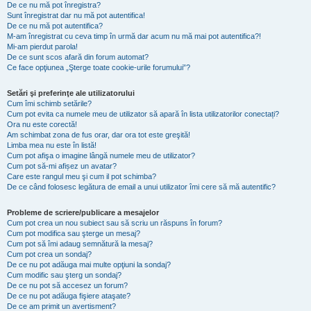
De ce nu mă pot înregistra?
Sunt înregistrat dar nu mă pot autentifica!
De ce nu mă pot autentifica?
M-am înregistrat cu ceva timp în urmă dar acum nu mă mai pot autentifica?!
Mi-am pierdut parola!
De ce sunt scos afară din forum automat?
Ce face opţiunea „Şterge toate cookie-urile forumului”?
Setări şi preferinţe ale utilizatorului
Cum îmi schimb setările?
Cum pot evita ca numele meu de utilizator să apară în lista utilizatorilor conectați?
Ora nu este corectă!
Am schimbat zona de fus orar, dar ora tot este greşită!
Limba mea nu este în listă!
Cum pot afişa o imagine lângă numele meu de utilizator?
Cum pot să-mi afișez un avatar?
Care este rangul meu şi cum il pot schimba?
De ce când folosesc legătura de email a unui utilizator îmi cere să mă autentific?
Probleme de scriere/publicare a mesajelor
Cum pot crea un nou subiect sau să scriu un răspuns în forum?
Cum pot modifica sau şterge un mesaj?
Cum pot să îmi adaug semnătură la mesaj?
Cum pot crea un sondaj?
De ce nu pot adăuga mai multe opţiuni la sondaj?
Cum modific sau şterg un sondaj?
De ce nu pot să accesez un forum?
De ce nu pot adăuga fişiere ataşate?
De ce am primit un avertisment?