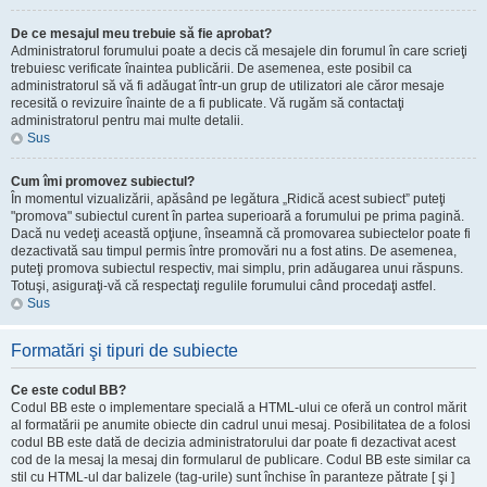
De ce mesajul meu trebuie să fie aprobat?
Administratorul forumului poate a decis că mesajele din forumul în care scrieţi
trebuiesc verificate înaintea publicării. De asemenea, este posibil ca
administratorul să vă fi adăugat într-un grup de utilizatori ale căror mesaje
recesită o revizuire înainte de a fi publicate. Vă rugăm să contactaţi
administratorul pentru mai multe detalii.
Sus
Cum îmi promovez subiectul?
În momentul vizualizării, apăsând pe legătura „Ridică acest subiect” puteţi
"promova" subiectul curent în partea superioară a forumului pe prima pagină.
Dacă nu vedeţi această opţiune, înseamnă că promovarea subiectelor poate fi
dezactivată sau timpul permis între promovări nu a fost atins. De asemenea,
puteţi promova subiectul respectiv, mai simplu, prin adăugarea unui răspuns.
Totuşi, asiguraţi-vă că respectaţi regulile forumului când procedaţi astfel.
Sus
Formatări şi tipuri de subiecte
Ce este codul BB?
Codul BB este o implementare specială a HTML-ului ce oferă un control mărit
al formatării pe anumite obiecte din cadrul unui mesaj. Posibilitatea de a folosi
codul BB este dată de decizia administratorului dar poate fi dezactivat acest
cod de la mesaj la mesaj din formularul de publicare. Codul BB este similar ca
stil cu HTML-ul dar balizele (tag-urile) sunt închise în paranteze pătrate [ şi ]