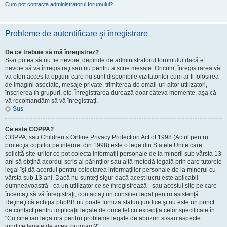
Cum pot contacta administratorul forumului?
Probleme de autentificare şi înregistrare
De ce trebuie să mă înregistrez?
S-ar putea să nu fie nevoie, depinde de administratorul forumului dacă e
nevoie să vă înregistraţi sau nu pentru a scrie mesaje. Oricum, înregistrarea vă
va oferi acces la opţiuni care nu sunt disponibile vizitatorilor cum ar fi folosirea
de imagini asociate, mesaje private, trimiterea de email-uri altor utilizatori,
înscrierea în grupuri, etc. Înregistrarea durează doar câteva momente, aşa că
vă recomandăm să vă înregistraţi.
Sus
Ce este COPPA?
COPPA, sau Children’s Online Privacy Protection Act of 1998 (Actul pentru
protecţia copiilor pe internet din 1998) este o lege din Statele Unite care
solicită site-urilor ce pot colecta informaţii personale de la minorii sub vârsta 13
ani să obţină acordul scris al părinţilor sau altă metodă legală prin care tutorele
legal îşi dă acordul pentru colectarea informaţiilor personale de la minorul cu
vârsta sub 13 ani. Dacă nu sunteţi sigur dacă acest lucru este aplicabil
dumneavoastră - ca un utilizator ce se înregistrează - sau acestui site pe care
încercaţi să vă înregistraţi, contactaţi un consilier legal pentru asistenţă.
Reţineţi că echipa phpBB nu poate furniza sfaturi juridice şi nu este un punct
de contact pentru implicaţii legale de orice fel cu excepţia celor specificate în
"Cu cine iau legatura pentru probleme legate de abuzuri si/sau aspecte
juridice legate de acest program?".