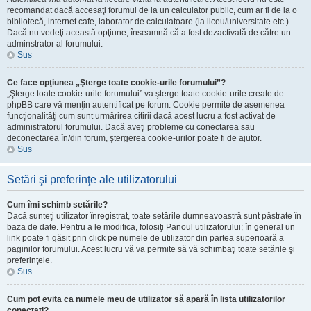
recomandat dacă accesaţi forumul de la un calculator public, cum ar fi de la o
bibliotecă, internet cafe, laborator de calculatoare (la liceu/universitate etc.).
Dacă nu vedeţi această opţiune, înseamnă că a fost dezactivată de către un
adminstrator al forumului.
Sus
Ce face opţiunea „Şterge toate cookie-urile forumului”?
„Şterge toate cookie-urile forumului” va şterge toate cookie-urile create de
phpBB care vă menţin autentificat pe forum. Cookie permite de asemenea
funcţionalităţi cum sunt urmărirea citirii dacă acest lucru a fost activat de
administratorul forumului. Dacă aveţi probleme cu conectarea sau
deconectarea în/din forum, ştergerea cookie-urilor poate fi de ajutor.
Sus
Setări şi preferinţe ale utilizatorului
Cum îmi schimb setările?
Dacă sunteţi utilizator înregistrat, toate setările dumneavoastră sunt păstrate în
baza de date. Pentru a le modifica, folosiţi Panoul utilizatorului; în general un
link poate fi găsit prin click pe numele de utilizator din partea superioară a
paginilor forumului. Acest lucru vă va permite să vă schimbaţi toate setările şi
preferinţele.
Sus
Cum pot evita ca numele meu de utilizator să apară în lista utilizatorilor
conectați?